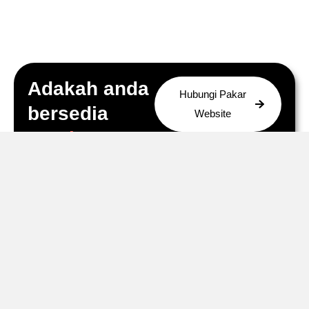
Adakah anda
Hubungi Pakar
bersedia
Website
untuk
bermula?
Kami bersedia membantu
anda membina website
anda yang mampu
membangunkan jenama
bisnes anda lalu membawa
jualan tinggi.